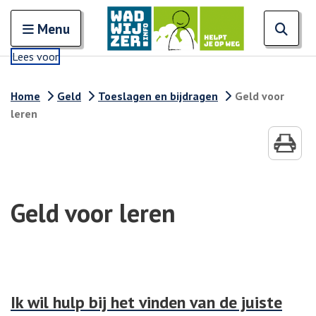
Zoeken
Open en sluit het
Open
Zoe
Menu
Lees voor
Home
Geld
Toeslagen en bijdragen
Geld voor
leren
Geld voor leren
Ik wil hulp bij het vinden van de juiste