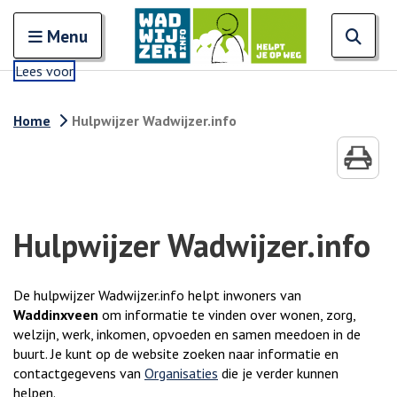
Zoeken
Open en sluit het
Open
Zoe
Menu
Lees voor
Home
Hulpwijzer Wadwijzer.info
Hulpwijzer Wadwijzer.info
De hulpwijzer Wadwijzer.info helpt inwoners van
Waddinxveen
om informatie te vinden over wonen, zorg,
welzijn, werk, inkomen, opvoeden en samen meedoen in de
buurt. Je kunt op de website zoeken naar informatie en
contactgegevens van
Organisaties
die je verder kunnen
helpen.