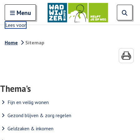
Zoeken
Open en sluit het
Open
Zoe
Menu
Lees voor
Home
Sitemap
Thema's
Fijn en veilig wonen
Gezond blijven & zorg regelen
Geldzaken & inkomen