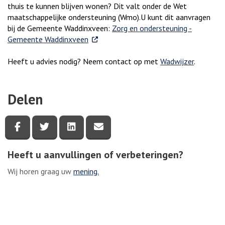
thuis te kunnen blijven wonen? Dit valt onder de Wet
maatschappelijke ondersteuning (Wmo).U kunt dit aanvragen
bij de Gemeente Waddinxveen:
Zorg en ondersteuning -
. Externe link
Gemeente Waddinxveen
Heeft u advies nodig? Neem contact op met
Wadwijzer
.
Delen
Deel deze pagina via Facebook
Deel deze pagina via Twitter
Deel deze pagina via LinkedIn
Deel deze pagina via e-mail
Heeft u aanvullingen of verbeteringen?
Wij horen graag uw
mening.