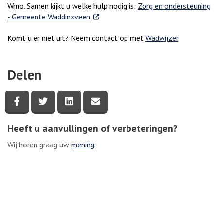
Wmo. Samen kijkt u welke hulp nodig is:
Zorg en ondersteuning
. Externe link
- Gemeente Waddinxveen
Komt u er niet uit? Neem contact op met
Wadwijzer
.
Delen
Deel deze pagina via Facebook
Deel deze pagina via Twitter
Deel deze pagina via LinkedIn
Deel deze pagina via e-mail
Heeft u aanvullingen of verbeteringen?
Wij horen graag uw
mening.