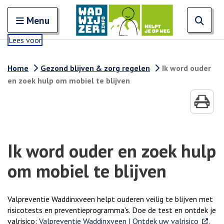
Zoeken
Open en sluit het
Open
Zoe
Menu
Lees voor
Home
Gezond blijven & zorg regelen
Ik word ouder
en zoek hulp om mobiel te blijven
Ik word ouder en zoek hulp
om mobiel te blijven
Valpreventie Waddinxveen helpt ouderen veilig te blijven met
risicotests en preventieprogramma's. Doe de test en ontdek je
. Extern
valrisico:
Valpreventie Waddinxveen | Ontdek uw valrisico
.