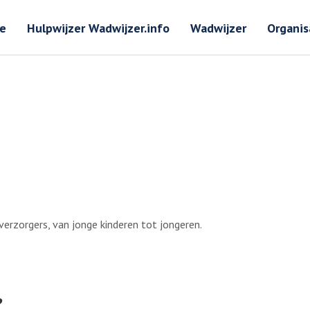
Zoeken
Zoeken 
e
Hulpwijzer Wadwijzer.info
Wadwijzer
Organis
 verzorgers, van jonge kinderen tot jongeren.
?