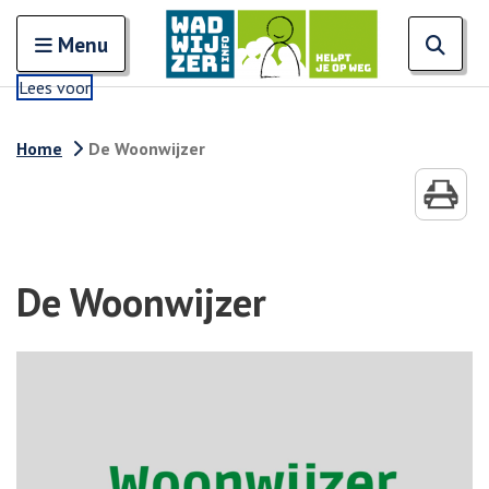
Zoeken
Open en sluit het
Open
Zoe
Menu
Lees voor
Home
De Woonwijzer
De Woonwijzer