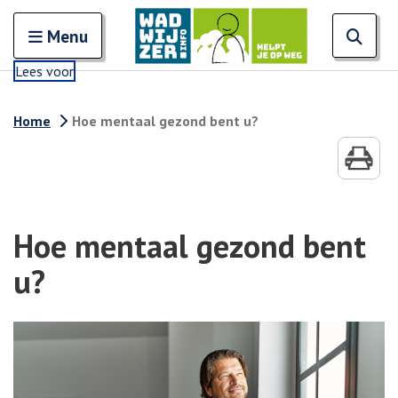
Zoeken
Open en sluit het
Open
Zoe
Menu
Lees voor
Home
Hoe mentaal gezond bent u?
Hoe mentaal gezond bent
u?