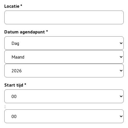
Locatie *
Datum agendapunt *
dag
maand
jaar
Start tijd *
uur
minuut
: