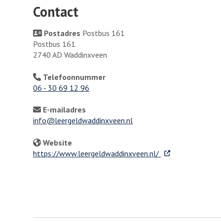
Contact
Postadres
Postbus
161
Postbus 161
2740 AD Waddinxveen
Telefoonnummer
06 - 30 69 12 96
E-mailadres
info@leergeldwaddinxveen.nl
Website
. Externe link
https://www.leergeldwaddinxveen.nl/