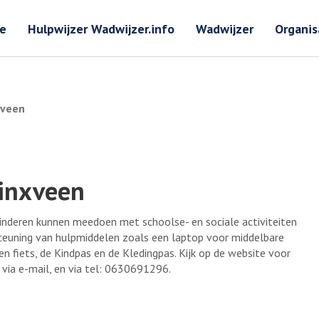
Zoeken
Zoeken 
e
Hulpwijzer Wadwijzer.info
Wadwijzer
Organis
xveen
dinxveen
kinderen kunnen meedoen met schoolse- en sociale activiteiten
ersteuning van hulpmiddelen zoals een laptop voor middelbare
n fiets, de Kindpas en de Kledingpas. Kijk op de website voor
via e-mail, en via tel: 0630691296.