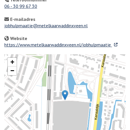
06 - 30 99 67 30
E-mailadres
jobhulpmaatje@metelkaarwaddinxveen.nl
Website
. Externe 
https://www.metelkaarwaddinxveen.nl/jobhulpmaatje
+
−