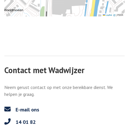
. Externe link
Leaflet
|
PDOK
Contact met Wadwijzer
Neem gerust contact op met onze bereikbare dienst. We
helpen je graag.
E-mail ons
14 01 82