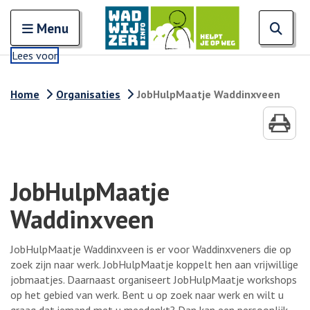
Zoeken
Open en sluit het
Open
Zoe
Menu
Lees voor
Home
Organisaties
JobHulpMaatje Waddinxveen
JobHulpMaatje
Waddinxveen
JobHulpMaatje Waddinxveen is er voor Waddinxveners die op
zoek zijn naar werk. JobHulpMaatje koppelt hen aan vrijwillige
jobmaatjes. Daarnaast organiseert JobHulpMaatje workshops
op het gebied van werk. Bent u op zoek naar werk en wilt u