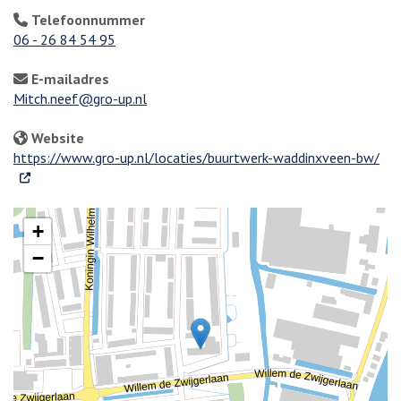
Telefoonnummer
06 - 26 84 54 95
E-mailadres
Mitch.neef@gro-up.nl
Website
. Ex
https://www.gro-up.nl/locaties/buurtwerk-waddinxveen-bw/
+
−