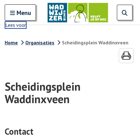
Zoeken
Open en sluit het
Open
Zoe
Menu
Lees voor
Home
Organisaties
Scheidingsplein Waddinxveen
Scheidingsplein
Waddinxveen
Contact