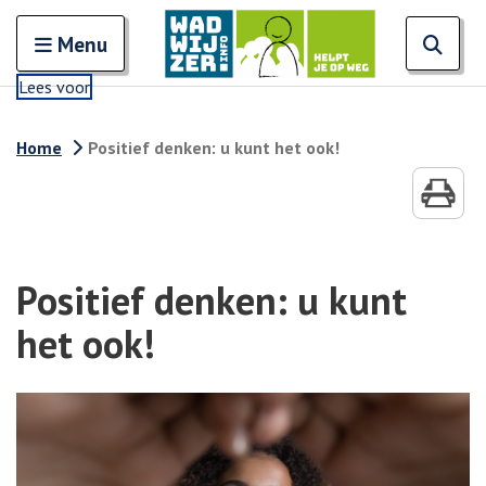
Zoeken
Open en sluit het
Open
Zoe
Menu
Lees voor
Home
Positief denken: u kunt het ook!
Positief denken: u kunt
het ook!