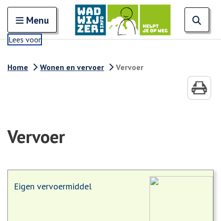
Zoeken
Open en sluit het
Open
Zoe
Menu
Lees voor
Home
Wonen en vervoer
Vervoer
Vervoer
Eigen vervoermiddel