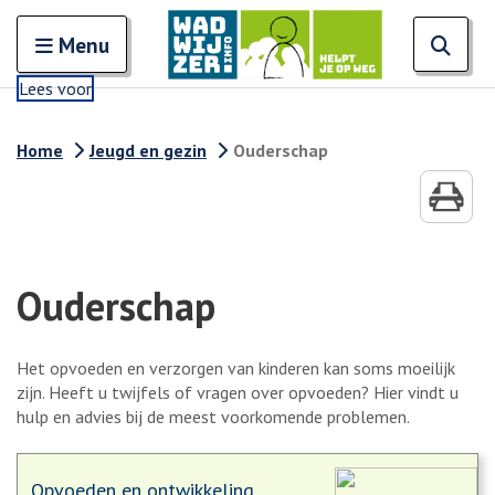
Zoeken
Open en sluit het
Open
Zoe
Menu
Lees voor
Home
Jeugd en gezin
Ouderschap
Ouderschap
Het opvoeden en verzorgen van kinderen kan soms moeilijk
zijn. Heeft u twijfels of vragen over opvoeden? Hier vindt u
hulp en advies bij de meest voorkomende problemen.
Opvoeden en ontwikkeling