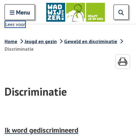
Zoeken
Open en sluit het
Open
Zoe
Menu
Lees voor
Home
Jeugd en gezin
Geweld en discriminatie
Discriminatie
Discriminatie
Ik word gediscrimineerd