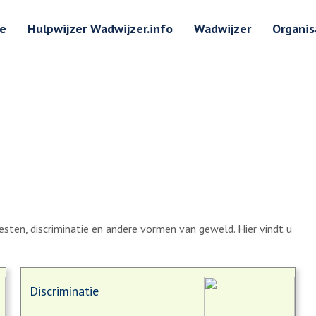
Zoeken
Zoeken 
e
Hulpwijzer Wadwijzer.info
Wadwijzer
Organis
ten, discriminatie en andere vormen van geweld. Hier vindt u
Discriminatie