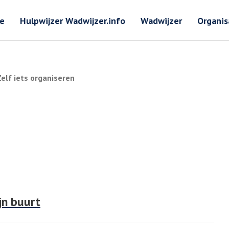
Zoeken
Zoeken 
e
Hulpwijzer Wadwijzer.info
Wadwijzer
Organis
Zelf iets organiseren
ijn buurt