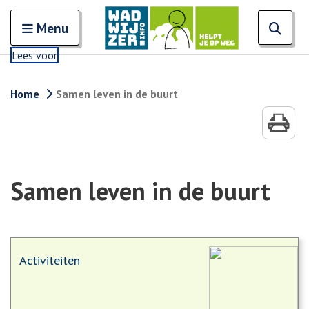
Zoeken
Open en sluit het
Open
Zoe
Menu
Lees voor
Home
Samen leven in de buurt
Samen leven in de buurt
Activiteiten