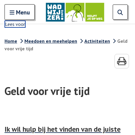
Zoeken
Open en sluit het
Open
Zoe
Menu
Lees voor
Home
Meedoen en meehelpen
Activiteiten
Geld
voor vrije tijd
Geld voor vrije tijd
Ik wil hulp bij het vinden van de juiste