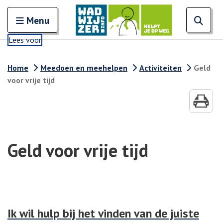
Zoeken
Open en sluit het
Open
Zoe
Menu
Lees voor
Home
Meedoen en meehelpen
Activiteiten
Geld
voor vrije tijd
Geld voor vrije tijd
Ik wil hulp bij het vinden van de juiste