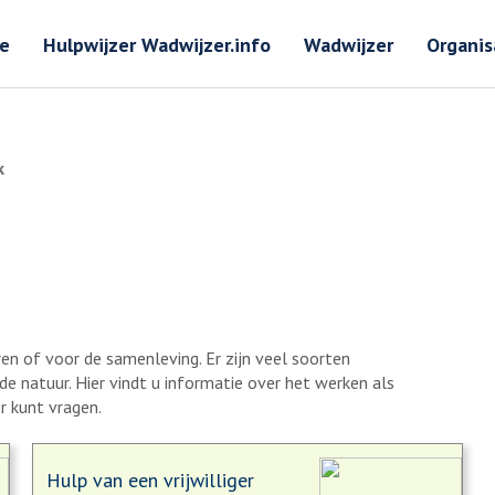
Zoeken
Zoeken 
e
Hulpwijzer Wadwijzer.info
Wadwijzer
Organis
k
ren of voor de samenleving. Er zijn veel soorten
de natuur. Hier vindt u informatie over het werken als
er kunt vragen.
Hulp van een vrijwilliger