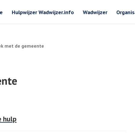
Zoeken
Zoeken 
e
Hulpwijzer Wadwijzer.info
Wadwijzer
Organis
rek met de gemeente
ente
e hulp