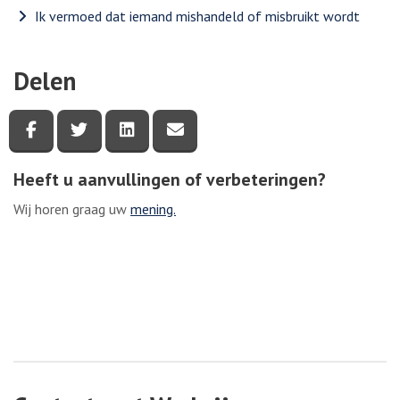
Ik vermoed dat iemand mishandeld of misbruikt wordt
Delen
Deel deze pagina via Facebook
Deel deze pagina via Twitter
Deel deze pagina via LinkedIn
Deel deze pagina via e-mail
Heeft u aanvullingen of verbeteringen?
Wij horen graag uw
mening.