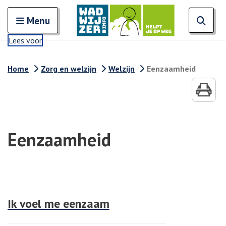
Zoeken
Open en sluit het
Open
Zoe
Menu
Lees voor
Home
Zorg en welzijn
Welzijn
Eenzaamheid
Eenzaamheid
Ik voel me eenzaam