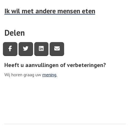
Ik wil met andere mensen eten
Delen
Deel deze pagina via Facebook
Deel deze pagina via Twitter
Deel deze pagina via LinkedIn
Deel deze pagina via e-mail
Heeft u aanvullingen of verbeteringen?
Wij horen graag uw
mening.