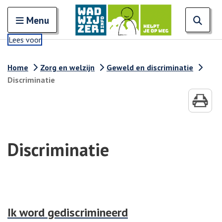
Zoeken
Open en sluit het
Open
Zoe
Menu
Lees voor
Home
Zorg en welzijn
Geweld en discriminatie
Discriminatie
Discriminatie
Ik word gediscrimineerd