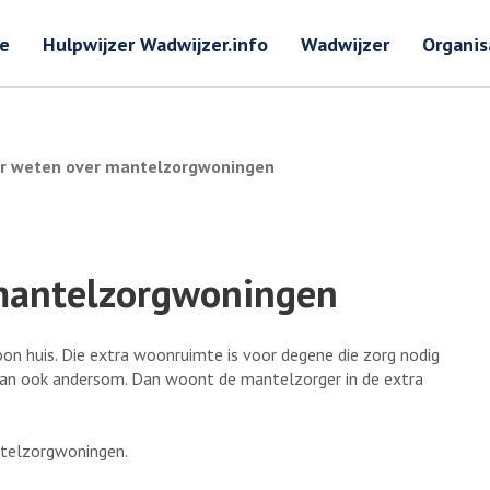
Zoeken
Zoeken 
e
Hulpwijzer Wadwijzer.info
Wadwijzer
Organis
er weten over mantelzorgwoningen
 mantelzorgwoningen
n huis. Die extra woonruimte is voor degene die zorg nodig
kan ook andersom. Dan woont de mantelzorger in de extra
ntelzorgwoningen.