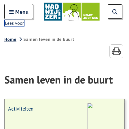
Zoeken
Open en sluit het
Open
Zoe
Menu
Lees voor
Home
Samen leven in de buurt
Samen leven in de buurt
Activiteiten